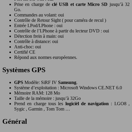
Prise en charge de
clé USB et carte Micro SD
jusqu’à 32
Go.
Commandes au volant: oui
Contrôle de Retour Sight ( pour caméra de recul )
Entrée I.Pod/I.Phone : oui
Contrôle de l’I.Phone à partir du lecteur DVD : oui
Détection frein à main: oui
Contrôle à distance: oui
Anti-choc: oui
Certifié CE
Répond aux normes européennes.
Systèmes GPS
GPS
Modèle: SiRF IV
Samsung
.
Système d’exploitation : Microsoft Windows CE.NET 6.0
Mémoire RAM: 128 Mo
Taille de la mémoire : jusqu’à 32Go
Prend en charge tous les
logicièl de navigation
: I.GO8 ,
Sygic , Garmin , Tom Tom …
Général