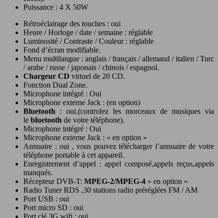
Puissance : 4 X 50W
Rétroéclairage des touches : oui
Heure / Horloge / date / semaine : réglable
Luminosité / Contraste / Couleur : réglable
Fond d’écran modifiable.
Menu multilangue : anglais / français / allemand / italien / Turc
/ arabe / russe / japonais / chinois / espagnol.
Chargeur CD
virtuel de 20 CD.
Fonction Dual Zone.
Microphone intégré : Oui
Microphone externe Jack : (en option)
Bluetooth
: oui.(controlez les morceaux de musiques via
le
bluetooth
de votre téléphone).
Microphone intégré : Oui
Microphone externe Jack : « en option »
Annuaire : oui , vous pouvez télécharger l’annuaire de votre
téléphone portable à cet appareil.
Enregistrement d’appel : appel composé,appels reçus,appels
manqués.
Récepteur DVB-T:
MPEG-2/MPEG-4
« en option »
Radio Tuner RDS ,30 stations radio préréglées FM / AM
Port USB : oui
Port micro SD : oui
Port clé 3G wifi : oui