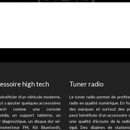
essoire high tech
Tuner radio
bénéficier d’un véhicule moderne,
Le tuner radio permet de profite
ut y ajouter quelques accessoires
radio en qualité numérique. En f
-tech comme une console
des marques et surtout des pr
média, un support tablette, un
peut bénéficier d’un accessoire 
r diagnostique, un disque dur wi-
une qualité d’écoute de la radi
ransmetteur FM, Kit Bluetooth,
égal. Des dizaines de station