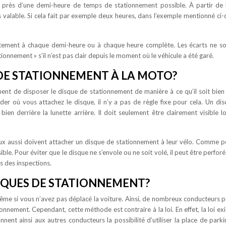
près d’une demi-heure de temps de stationnement possible. À partir de 
 valable. Si cela fait par exemple deux heures, dans l’exemple mentionné ci-
tement à chaque demi-heure ou à chaque heure complète. Les écarts ne s
tionnement » s’il n’est pas clair depuis le moment où le véhicule a été garé.
DE STATIONNEMENT À LA MOTO?
lement de disposer le disque de stationnement de manière à ce qu’il soit bien 
der où vous attachez le disque, il n’y a pas de règle fixe pour cela. Un di
en derrière la lunette arrière. Il doit seulement être clairement visible l
eux aussi doivent attacher un disque de stationnement à leur vélo. Comme p
ble. Pour éviter que le disque ne s’envole ou ne soit volé, il peut être perforé 
rs des inspections.
DISQUES DE STATIONNEMENT?
 même si vous n’avez pas déplacé la voiture. Ainsi, de nombreux conducteurs 
onnement. Cependant, cette méthode est contraire à la loi. En effet, la loi ex
nent ainsi aux autres conducteurs la possibilité d’utiliser la place de parki