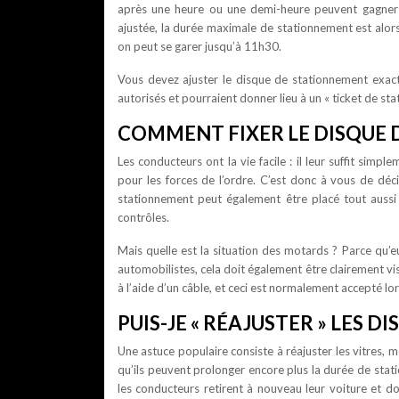
après une heure ou une demi-heure peuvent gagner 
ajustée, la durée maximale de stationnement est alors
on peut se garer jusqu’à 11h30.
Vous devez ajuster le disque de stationnement exac
autorisés et pourraient donner lieu à un « ticket de sta
COMMENT FIXER LE DISQUE 
Les conducteurs ont la vie facile : il leur suffit simp
pour les forces de l’ordre. C’est donc à vous de déci
stationnement peut également être placé tout aussi bi
contrôles.
Mais quelle est la situation des motards ? Parce qu’
automobilistes, cela doit également être clairement visi
à l’aide d’un câble, et ceci est normalement accepté lo
PUIS-JE « RÉAJUSTER » LES 
Une astuce populaire consiste à réajuster les vitres,
qu’ils peuvent prolonger encore plus la durée de stati
les conducteurs retirent à nouveau leur voiture et don