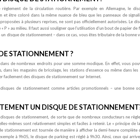
 règlement de la circulation routière. Par exemple en Allemagne, le di
m et être coloré dans la même nuance de bleu que les panneaux de signali
 proposées à plusieurs reprises, ne sont pas officiellement autorisées. Le di
P » au milieu. Il faut aussi souligner que l’utilisation d’un bout de papier de 
 un disque de stationnement – dans ce cas, vous êtes tributaire de la bonne 
 DE STATIONNEMENT ?
 dans de nombreux endroits pour une somme modique. En effet, vous pouv
s, dans les magasins de bricolage, les stations d’essence ou même dans les
r facilement des disques de stationnement sur Internet.
 les disques de stationnement comme articles promotionnels – une bonne o
TEMENT UN DISQUE DE STATIONNEMENT
x disques de stationnement, de sorte que de nombreux conducteurs ne règl
lles-mêmes sont relativement simples et faciles à retenir. Le « principe de l
ue de stationnement est tournée de manière à afficher la demi-heure complète q
r exemple à 9h05, le disque de parking est réglé à 9h30. Ainsi, ceux qui arriv