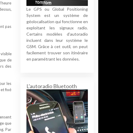
l’heure
Le GPS ou Global Positioning
dessus,
System est un système de
géolocalisation qui fonctionne en
ont pas
exploitant les signaux radio.
Certains modèles d’autoradio
incluent dans leur système le
GSM. Grâce à cet outil, on peut
facilement trouver son itinéraire
visible
en paramétrant les données.
sque de
ors des
our les
L’autoradio Bluetooth
et fixé
pensent
ige que
ng. Par