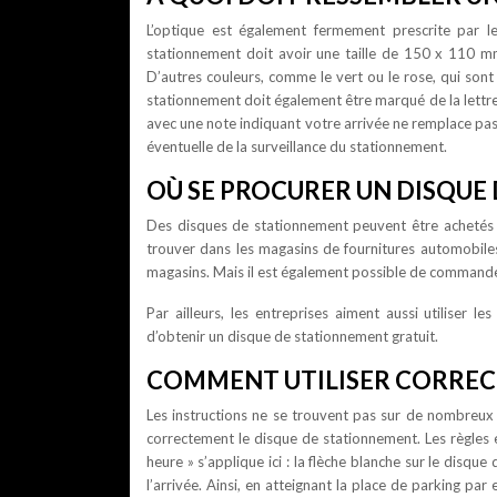
L’optique est également fermement prescrite par le
stationnement doit avoir une taille de 150 x 110 m
D’autres couleurs, comme le vert ou le rose, qui sont
stationnement doit également être marqué de la lettre « 
avec une note indiquant votre arrivée ne remplace pas
éventuelle de la surveillance du stationnement.
OÙ SE PROCURER UN DISQUE
Des disques de stationnement peuvent être achetés
trouver dans les magasins de fournitures automobile
magasins. Mais il est également possible de commande
Par ailleurs, les entreprises aiment aussi utiliser
d’obtenir un disque de stationnement gratuit.
COMMENT UTILISER CORREC
Les instructions ne se trouvent pas sur de nombreu
correctement le disque de stationnement. Les règles e
heure » s’applique ici : la flèche blanche sur le disq
l’arrivée. Ainsi, en atteignant la place de parking pa