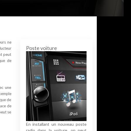
eurs ne
Poste voiture
ducteur
nt peut
que de
vec une
exemple
sque de
lace de
peut se
En installant un nouveau poste
radio dans la voiture, on peut