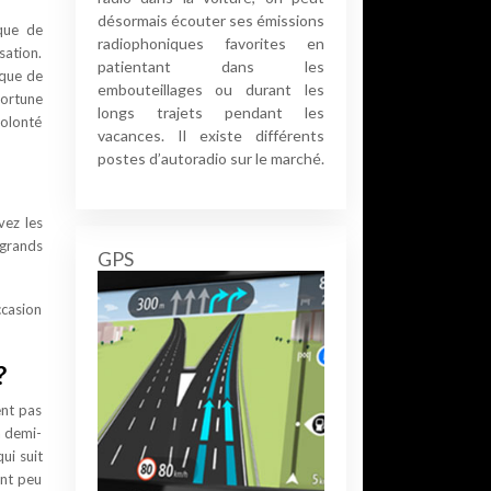
désormais écouter ses émissions
sque de
radiophoniques favorites en
sation.
patientant dans les
sque de
embouteillages ou durant les
fortune
longs trajets pendant les
volonté
vacances. Il existe différents
postes d’autoradio sur le marché.
ez les
 grands
GPS
ccasion
?
ent pas
a demi-
ui suit
ent peu