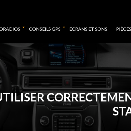
TORADIOS
CONSEILS GPS
ECRANS ET SONS
PIÈCE
ILISER CORRECTEMENT
ST