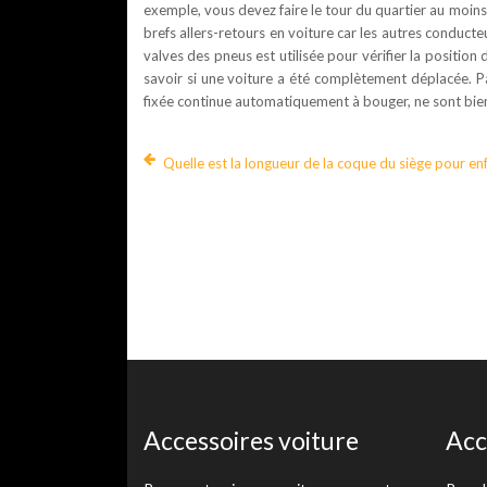
exemple, vous devez faire le tour du quartier au moins 
brefs allers-retours en voiture car les autres conducteur
valves des pneus est utilisée pour vérifier la position
savoir si une voiture a été complètement déplacée. Par
fixée continue automatiquement à bouger, ne sont bien
Quelle est la longueur de la coque du siège pour en
Accessoires voiture
Acc