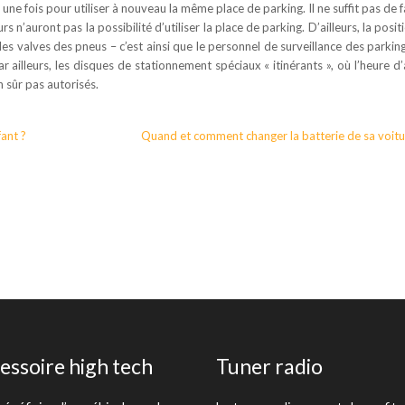
une fois pour utiliser à nouveau la même place de parking. Il ne suffit pas de f
s n’auront pas la possibilité d’utiliser la place de parking. D’ailleurs, la posi
 des valves des pneus – c’est ainsi que le personnel de surveillance des parkin
 ailleurs, les disques de stationnement spéciaux « itinérants », où l’heure d’
 sûr pas autorisés.
fant ?
Quand et comment changer la batterie de sa voitu
essoire high tech
Tuner radio