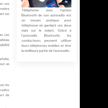
vec son
omettre
Téléphoner avec l’option
ant ses
Bluetooth de son autoradio est
un moyen pratique pour
téléphoner en gardant ses deux
mais sur le volant. Grâce à
es. Les
l’autoradio Bluetooth, les
tableau
conducteurs peuvent utiliser
abilité
leurs téléphones mobiles et tirer
la meilleure partie de l’autoradio.
rfaite.
tout en
vec les
oradios
urs de