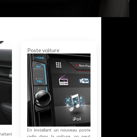
Poste voiture
En installant un nouveau poste
haitant
radio dans la voiture, on peut