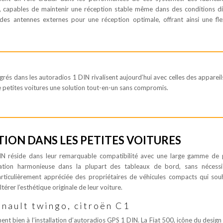
capables de maintenir une réception stable même dans des conditions diff
 antennes externes pour une réception optimale, offrant ainsi une flex
égrés dans les autoradios 1 DIN rivalisent aujourd’hui avec celles des appareil
e petites voitures une solution tout-en-un sans compromis.
TION DANS LES PETITES VOITURES
IN réside dans leur remarquable compatibilité avec une large gamme de 
ation harmonieuse dans la plupart des tableaux de bord, sans nécessi
articulièrement appréciée des propriétaires de véhicules compacts qui sou
érer l’esthétique originale de leur voiture.
enault twingo, citroën C1
nt bien à l’installation d’autoradios GPS 1 DIN. La Fiat 500, icône du design i