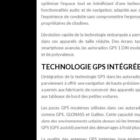
optimiser l’espace tout en bénéficiant d’une techn
fonctionnalités audio et de navigation, adaptée aux c
l’expérience de conduite sans compromettre l’ergono
propriétaires de citadines.
L’évolution rapide de la technologie embarquée a per
dans ces appareils de taille réduite. Des écrans ta
smartphone avancée, les autoradios GPS 1 DIN moder
et de polyvalence.
TECHNOLOGIE GPS INTÉGRÉE
L’intégration de la technologie GPS dans les autora
parviennent à offrir une navigation de haute précisio
a permis aux fabricants de concevoir des appareils qu
aux tableaux de bord des petites voitures.
Les puces GPS modernes utilisées dans ces autoradio
comme GPS, GLONASS et Galileo. Cette capacité mult
dans des environnements urbains denses
où les immeub
GPS (GPS assisté) permet des démarrages à froid plus r
La qualité des antennes GPS intégrées joue égalem