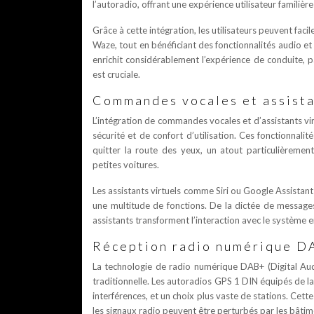
l’autoradio, offrant une expérience utilisateur familière 
Grâce à cette intégration, les utilisateurs peuvent f
Waze, tout en bénéficiant des fonctionnalités audio e
enrichit considérablement l’expérience de conduite, p
est cruciale.
Commandes vocales et assista
L’intégration de commandes vocales et d’assistants v
sécurité et de confort d’utilisation. Ces fonctionnal
quitter la route des yeux, un atout particulièreme
petites voitures.
Les assistants virtuels comme Siri ou Google Assistant
une multitude de fonctions. De la dictée de messages
assistants transforment l’interaction avec le système 
Réception radio numérique D
La technologie de radio numérique DAB+ (Digital Aud
traditionnelle. Les autoradios GPS 1 DIN équipés de l
interférences, et un choix plus vaste de stations. Cet
les signaux radio peuvent être perturbés par les bâtim