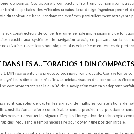
ologie de pointe. Ces appareils compacts offrent une combinaison puiss
ontraintes spatiales des véhicules urbains. Leur design ingénieux permet d’e
mie du tableau de bord, rendant ces systèmes particulièrement attrayants p
mis aux constructeurs de concentrer un ensemble impressionnant de fonction
ctiles réactifs aux systèmes de navigation précis, en passant par la conne
nes rivalisent avec leurs homologues plus volumineux en termes de perfo
 DANS LES AUTORADIOS 1 DIN COMPACT
dios 1 DIN représente une prouesse technique remarquable. Ces systèmes c
n malgré leurs dimensions réduites. La miniaturisation des composants électr
i ne compromettent pas la qualité de la navigation tout en s’adaptant parfa
s sont capables de capter les signaux de multiples constellations de sate
i-constellation améliore considérablement la précision du positionnement
les peuvent obstruer les signaux. De plus, l’intégration de technologies com
apides, réduisant le temps nécessaire pour obtenir une position initiale.
ent un rôle crucial dans les performances de ces systèmes. Les fabrica