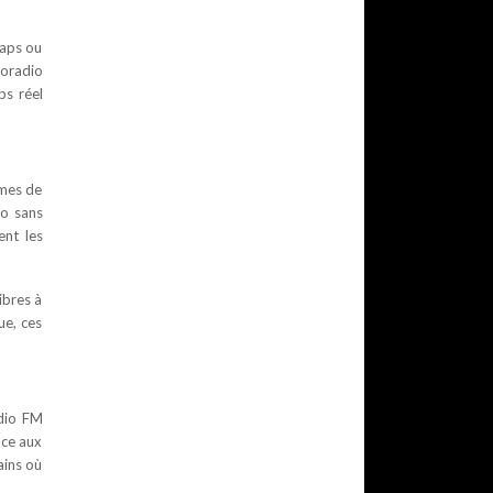
Maps ou
toradio
ps réel
rmes de
io sans
ent les
ibres à
ue, ces
adio FM
nce aux
ains où