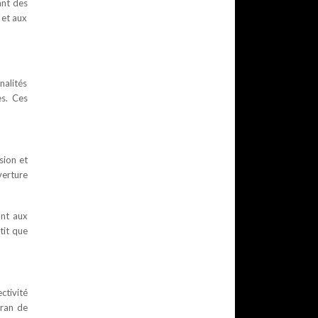
ant des
 et aux
nalités
es. Ces
sion et
verture
ant aux
tit que
ctivité
cran de