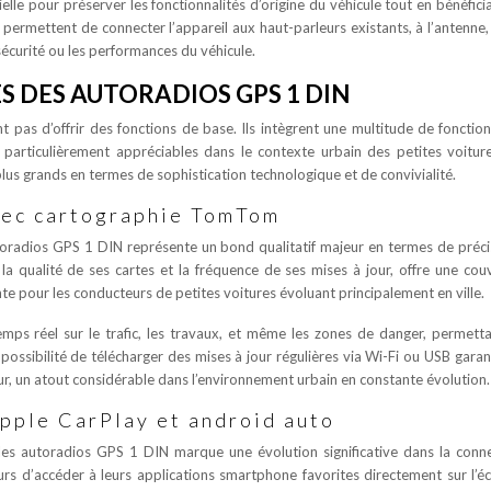
ielle pour préserver les fonctionnalités d’origine du véhicule tout en bénéfici
 permettent de connecter l’appareil aux haut-parleurs existants, à l’antenne,
écurité ou les performances du véhicule.
 DES AUTORADIOS GPS 1 DIN
as d’offrir des fonctions de base. Ils intègrent une multitude de fonction
 particulièrement appréciables dans le contexte urbain des petites voitur
us grands en termes de sophistication technologique et de convivialité.
vec cartographie TomTom
toradios GPS 1 DIN représente un bond qualitatif majeur en termes de préci
la qualité de ses cartes et la fréquence de ses mises à jour, offre une cou
te pour les conducteurs de petites voitures évoluant principalement en ville.
ps réel sur le trafic, les travaux, et même les zones de danger, permett
 possibilité de télécharger des mises à jour régulières via Wi-Fi ou USB garan
ur, un atout considérable dans l’environnement urbain en constante évolution.
apple CarPlay et android auto
les autoradios GPS 1 DIN marque une évolution significative dans la conne
s d’accéder à leurs applications smartphone favorites directement sur l’é