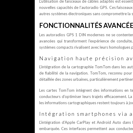
L’utilisation de faisceaux de câbles adaptés est essent
nouvelles capacités de l’autoradio GPS. Ces faisceaux
autres systèmes électroniques sans compromettre la s
FONCTIONNALITÉS AVANCÉES
Les autoradios GPS 1 DIN modernes ne se contentent p
avancées qui transforment l’expérience de conduite,
systèmes compacts rivalisent avec leurs homologues pl
Navigation haute précision a
L’intégration de la cartographie TomTom dans les au
de fiabilité de la navigation. TomTom, reconnu pour 
détaillée des zones urbaines, particulièrement pertinen
Les cartes TomTom intègrent des informations en tem
conducteurs d’optimiser leurs trajets efficacement. La
les informations cartographiques restent toujours à jo
Intégration smartphones via 
L’intégration d’Apple CarPlay et Android Auto dans 
embarquée. Ces interfaces permettent aux conducteur