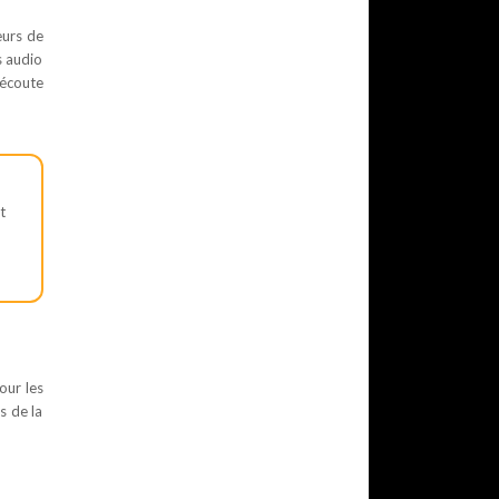
eurs de
s audio
’écoute
t
our les
s de la