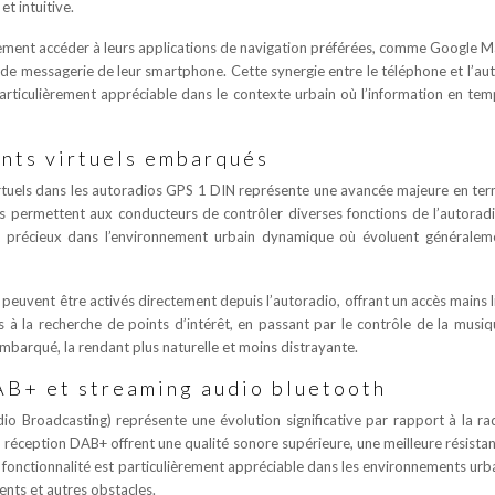
et intuitive.
acilement accéder à leurs applications de navigation préférées, comme Google 
t de messagerie de leur smartphone. Cette synergie entre le téléphone et l’au
articulièrement appréciable dans le contexte urbain où l’information en tem
nts virtuels embarqués
irtuels dans les autoradios GPS 1 DIN représente une avancée majeure en te
ités permettent aux conducteurs de contrôler diverses fonctions de l’autorad
nt précieux dans l’environnement urbain dynamique où évoluent généralem
 peuvent être activés directement depuis l’autoradio, offrant un accès mains l
 à la recherche de points d’intérêt, en passant par le contrôle de la musiq
embarqué, la rendant plus naturelle et moins distrayante.
AB+ et streaming audio bluetooth
io Broadcasting) représente une évolution significative par rapport à la r
a réception DAB+ offrent une qualité sonore supérieure, une meilleure résista
te fonctionnalité est particulièrement appréciable dans les environnements urb
ents et autres obstacles.