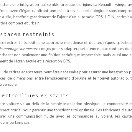
ettant une intégration qui semble presque d’origine. La Renault Twingo, a
tèmes avec élégance, offrant une mise à niveau technologique sans compr
nt à elle, bénéficie grandement de l’ajout d’un autoradio GPS 1 DIN, enrichiss
tère compact et urbain.
spaces restreints
ce restreint nécessite une approche minutieuse et des techniques spécifiqu
 de montage sur mesure
conçus pour s’adapter parfaitement aux contours du 
issent non seulement une finition esthétique impeccable, mais aussi une st
ent de l’écran tactile et la réception GPS.
 ou de cadres adaptateurs peut être nécessaire pour assurer une intégration pa
ces de dimensions entre l’emplacement d’origine et le nouvel autoradio, 
u véhicule.
lectroniques existants
te voiture va au-delà de la simple installation physique. La connectivité a
spect crucial pour garantir une fonctionnalité optimale. Les fabricants d’aut
surer une communication fluide avec les commandes au volant, les capte
dans certains cas.