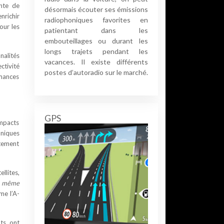
ante de
désormais écouter ses émissions
nrichir
radiophoniques favorites en
our les
patientant dans les
embouteillages ou durant les
longs trajets pendant les
nalités
vacances. Il existe différents
ctivité
postes d’autoradio sur le marché.
rmances
S
GPS
ompacts
oniques
itement
llites,
,
même
me l’A-
nts ont