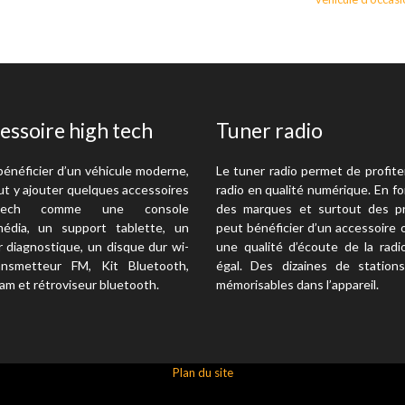
essoire high tech
Tuner radio
bénéficier d’un véhicule moderne,
Le tuner radio permet de profite
ut y ajouter quelques accessoires
radio en qualité numérique. En f
-tech comme une console
des marques et surtout des pr
média, un support tablette, un
peut bénéficier d’un accessoire 
r diagnostique, un disque dur wi-
une qualité d’écoute de la radi
ransmetteur FM, Kit Bluetooth,
égal. Des dizaines de station
am et rétroviseur bluetooth.
mémorisables dans l’appareil.
Plan du site