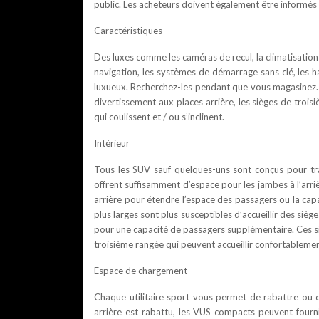
public. Les acheteurs doivent également être informés d
Caractéristiques
Des luxes comme les caméras de recul, la climatisation
navigation, les systèmes de démarrage sans clé, les 
luxueux. Recherchez-les pendant que vous magasinez. 
divertissement aux places arrière, les sièges de trois
qui coulissent et / ou s’inclinent.
Intérieur
Tous les SUV sauf quelques-uns sont conçus pour tr
offrent suffisamment d’espace pour les jambes à l’arriè
arrière pour étendre l’espace des passagers ou la cap
plus larges sont plus susceptibles d’accueillir des siè
pour une capacité de passagers supplémentaire. Ces s
troisième rangée qui peuvent accueillir confortablemen
Espace de chargement
Chaque utilitaire sport vous permet de rabattre ou d
arrière est rabattu, les VUS compacts peuvent fourn