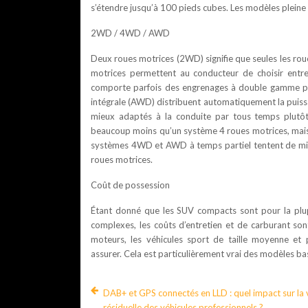
s’étendre jusqu’à 100 pieds cubes. Les modèles plein
2WD / 4WD / AWD
Deux roues motrices (2WD) signifie que seules les roue
motrices permettent au conducteur de choisir entr
comporte parfois des engrenages à double gamme pour
intégrale (AWD) distribuent automatiquement la puissa
mieux adaptés à la conduite par tous temps plutôt 
beaucoup moins qu’un système 4 roues motrices, mais d
systèmes 4WD et AWD à temps partiel tentent de mini
roues motrices.
Coût de possession
Étant donné que les SUV compacts sont pour la plup
complexes, les coûts d’entretien et de carburant son
moteurs, les véhicules sport de taille moyenne et 
assurer. Cela est particulièrement vrai des modèles ba
DAB+ et GPS connectés en LLD : quel impact sur la 
résiduelle des véhicules professionnels ?