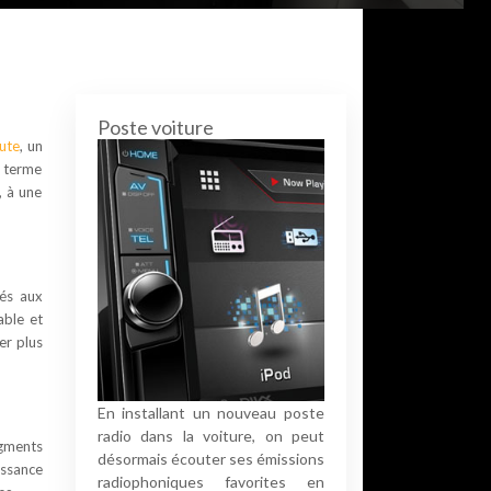
Poste voiture
aute
, un
n terme
, à une
iés aux
able et
er plus
En installant un nouveau poste
radio dans la voiture, on peut
egments
désormais écouter ses émissions
issance
radiophoniques favorites en