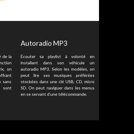
Autoradio MP3
r de la
Écouter sa playlist à volonté en
onction
installant dans son véhicule un
ix, on
autoradio MP3. Selon les modèles, on
offrant
peut lire ses musiques préférées
o sans
stockées dans une clé USB, CD, micro
s sont
SD. On peut naviguer dans les menus
en se servant d’une télécommande.