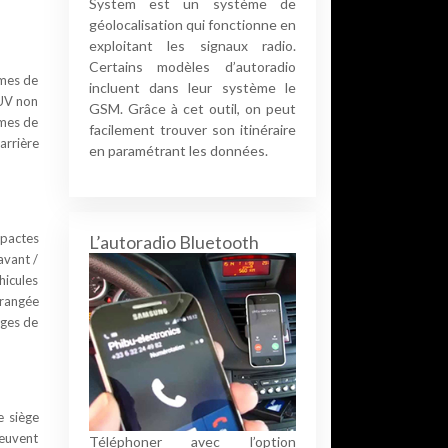
System est un système de
géolocalisation qui fonctionne en
exploitant les signaux radio.
Certains modèles d’autoradio
èmes de
incluent dans leur système le
SUV non
GSM. Grâce à cet outil, on peut
èmes de
facilement trouver son itinéraire
arrière
en paramétrant les données.
mpactes
L’autoradio Bluetooth
avant /
hicules
 rangée
èges de
e siège
peuvent
Téléphoner avec l’option