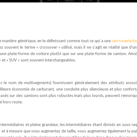
 de manière générique, en le définissant comme tout ce qui a une
carrosserie h
 souvent le terme « crossover » utilisé, mais il ne s’agit en réalité que d’u
r une plate-forme de voiture plutôt que sur une plate-forme de camion. Ainsi
 » et « SUV » sont souvent interchangeables.
s le nom de multisegments) fournissent généralement des attributs assoc
lleure économie de carburant, une conduite plus silencieuse et plus confort
rt basés sur des camions sont plus robustes mais plus lourds, peuvent remorqu
é hors route.
termédiaires et pleine grandeur, les intermédiaires étant divisés en sous-s
fur et à mesure que vous augmentez de taille, vous augmentez également la pu