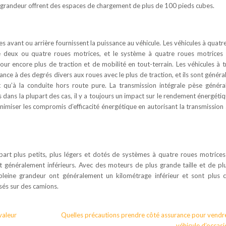
e grandeur offrent des espaces de chargement de plus de 100 pieds cubes.
s avant ou arrière fournissent la puissance au véhicule. Les véhicules à quatr
e deux ou quatre roues motrices, et le système à quatre roues motrices
 encore plus de traction et de mobilité en tout-terrain. Les véhicules à t
nce à des degrés divers aux roues avec le plus de traction, et ils sont génér
qu’à la conduite hors route pure. La transmission intégrale pèse génér
ans la plupart des cas, il y a toujours un impact sur le rendement énergétiq
miser les compromis d’efficacité énergétique en autorisant la transmission
art plus petits, plus légers et dotés de systèmes à quatre roues motrice
t généralement inférieurs. Avec des moteurs de plus grande taille et de pl
pleine grandeur ont généralement un kilométrage inférieur et sont plus 
sés sur des camions.
valeur
Quelles précautions prendre côté assurance pour vendr
véhicule d’occasi