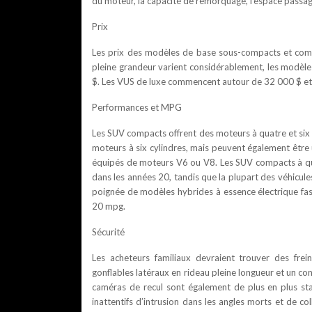
du moteur, la capacité de remorquage, l’espace passage
Prix
Les prix des modèles de base sous-compacts et com
pleine grandeur varient considérablement, les modèl
$. Les VUS de luxe commencent autour de 32 000 $ et
Performances et MPG
Les SUV compacts offrent des moteurs à quatre et six 
moteurs à six cylindres, mais peuvent également être u
équipés de moteurs V6 ou V8. Les SUV compacts à qu
dans les années 20, tandis que la plupart des véhicule
poignée de modèles hybrides à essence électrique fas
20 mpg.
Sécurité
Les acheteurs familiaux devraient trouver des frei
gonflables latéraux en rideau pleine longueur et un co
caméras de recul sont également de plus en plus sta
inattentifs d’intrusion dans les angles morts et de 