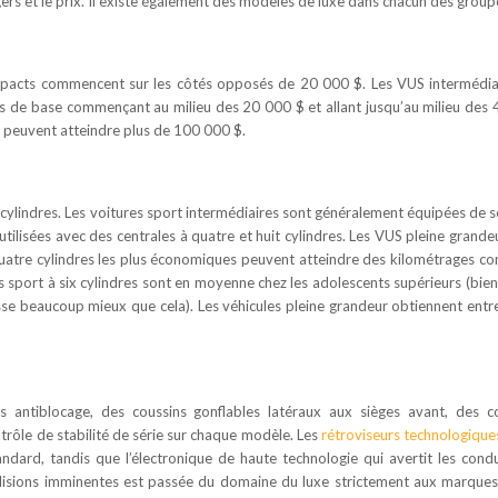
rs et le prix. Il existe également des modèles de luxe dans chacun des group
pacts commencent sur les côtés opposés de 20 000 $. Les VUS intermédia
es de base commençant au milieu des 20 000 $ et allant jusqu’au milieu des
 peuvent atteindre plus de 100 000 $.
cylindres. Les voitures sport intermédiaires sont généralement équipées de s
tilisées avec des centrales à quatre et huit cylindres. Les VUS pleine grande
atre cylindres les plus économiques peuvent atteindre des kilométrages c
s sport à six cylindres sont en moyenne chez les adolescents supérieurs (bien
se beaucoup mieux que cela). Les véhicules pleine grandeur obtiennent entr
ns antiblocage, des coussins gonflables latéraux aux sièges avant, des c
ntrôle de stabilité de série sur chaque modèle. Les
rétroviseurs technologique
ndard, tandis que l’électronique de haute technologie qui avertit les cond
collisions imminentes est passée du domaine du luxe strictement aux marque