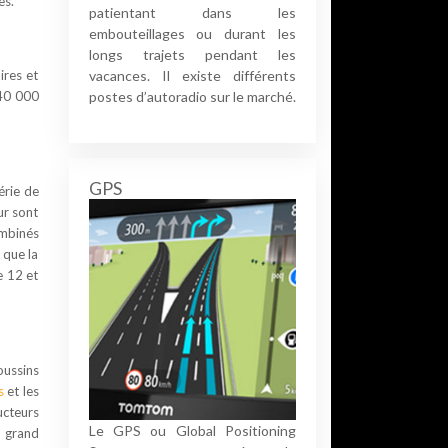
es.
patientant dans les
embouteillages ou durant les
longs trajets pendant les
ires et
vacances. Il existe différents
 40 000
postes d’autoradio sur le marché.
GPS
érie de
ur sont
ombinés
 que la
e 12 et
oussins
s
et les
ucteurs
Le GPS ou Global Positioning
s grand