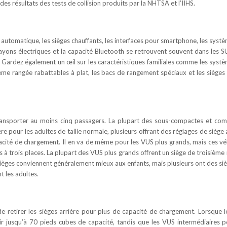
es résultats des tests de collision produits par la NHTSA et l’IIHS.
 automatique, les sièges chauffants, les interfaces pour smartphone, les syst
hayons électriques et la capacité Bluetooth se retrouvent souvent dans les 
Gardez également un œil sur les caractéristiques familiales comme les syst
ième rangée rabattables à plat, les bacs de rangement spéciaux et les sièges 
ansporter au moins cinq passagers. La plupart des sous-compactes et co
re pour les adultes de taille normale, plusieurs offrant des réglages de siège 
acité de chargement. Il en va de même pour les VUS plus grands, mais ces vé
ges à trois places. La plupart des VUS plus grands offrent un siège de troisième
ièges conviennent généralement mieux aux enfants, mais plusieurs ont des si
t les adultes.
e retirer les sièges arrière pour plus de capacité de chargement. Lorsque l
ir jusqu’à 70 pieds cubes de capacité, tandis que les VUS intermédiaires 