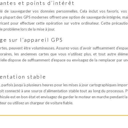
antes et points d’intérêt
é de sauvegarder vos données personnelles. Cela inclut vos favoris, vos
s. La plupart des GPS modernes offrent une option de sauvegarde intégrée, ma
abricant pour effectuer cette opération sur votre ordinateur. Cette précauti
e problème lors de la mise à jour.
ge sur l’appareil GPS
 cartes, peuvent être volumineuses. Assurez-vous d’avoir suffisamment d’espac
oraires, les anciennes cartes que vous n’utilisez plus, et tout autre élém
 qu’elle dispose de suffisamment d’espace ou envisagez de la remplacer par un
entation stable
 parfois jusqu’à plusieurs heures pour les mises à jour cartographiques impor
oit connecté à une source d’alimentation stable tout au long du processus. P
éhicule est en bon état et envisagez de garder le moteur en marche pendant la
teur ou utilisez un chargeur de voiture fiable.