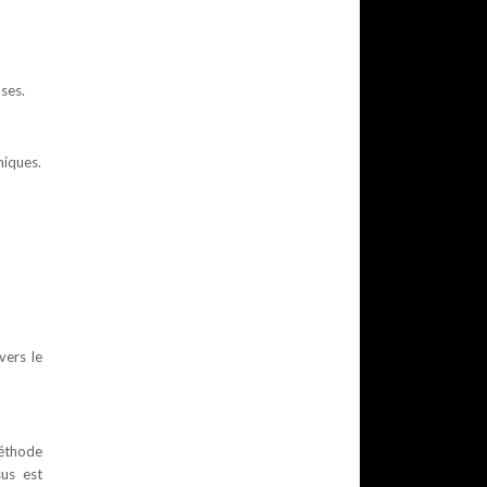
ses.
hiques.
vers le
éthode
sus est