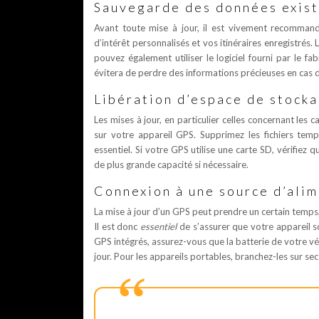
Sauvegarde des données exist
Avant toute mise à jour, il est vivement recommand
d’intérêt personnalisés et vos itinéraires enregistré
pouvez également utiliser le logiciel fourni par le f
évitera de perdre des informations précieuses en cas d
Libération d’espace de stocka
Les mises à jour, en particulier celles concernant les
sur votre appareil GPS. Supprimez les fichiers temp
essentiel. Si votre GPS utilise une carte SD, vérifiez
de plus grande capacité si nécessaire.
Connexion à une source d’alim
La mise à jour d’un GPS peut prendre un certain temps,
Il est donc
essentiel
de s’assurer que votre appareil s
GPS intégrés, assurez-vous que la batterie de votre v
jour. Pour les appareils portables, branchez-les sur sec