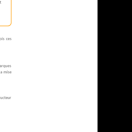
t
ois ces
marques
la mise
ructeur