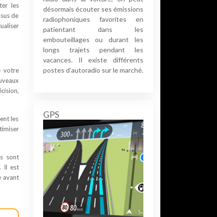
ter les
désormais écouter ses émissions
ssus de
radiophoniques favorites en
ualiser
patientant dans les
embouteillages ou durant les
longs trajets pendant les
vacances. Il existe différents
postes d’autoradio sur le marché.
e votre
ouveaux
cision,
GPS
ent les
timiser
ns sont
 Il est
e avant