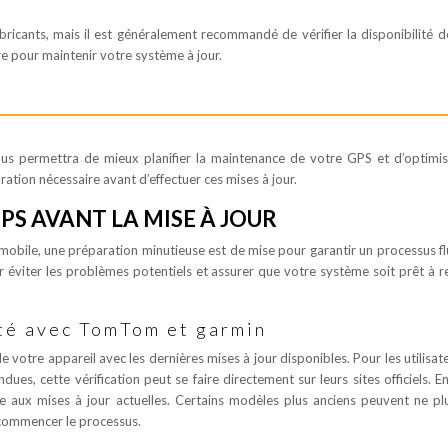
abricants, mais il est généralement recommandé de vérifier la disponibilité d
re pour maintenir votre système à jour.
us permettra de mieux planifier la maintenance de votre GPS et d’optimi
ration nécessaire avant d’effectuer ces mises à jour.
S AVANT LA MISE À JOUR
obile, une préparation minutieuse est de mise pour garantir un processus fl
ur éviter les problèmes potentiels et assurer que votre système soit prêt à r
ité avec TomTom et garmin
de votre appareil avec les dernières mises à jour disponibles. Pour les utilisat
, cette vérification peut se faire directement sur leurs sites officiels. En
ble aux mises à jour actuelles. Certains modèles plus anciens peuvent ne pl
 commencer le processus.