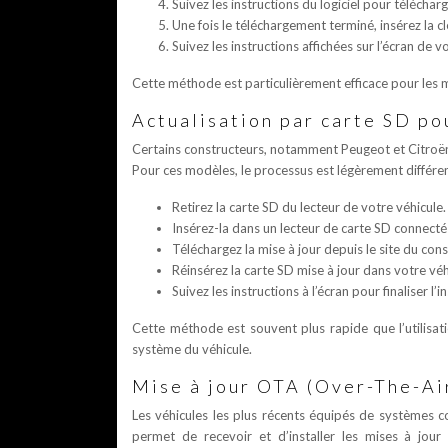
Suivez les instructions du logiciel pour télécharg
Une fois le téléchargement terminé, insérez la c
Suivez les instructions affichées sur l’écran de
Cette méthode est particulièrement efficace pour les 
Actualisation par carte SD po
Certains constructeurs, notamment Peugeot et Citroën,
Pour ces modèles, le processus est légèrement différen
Retirez la carte SD du lecteur de votre véhicule.
Insérez-la dans un lecteur de carte SD connecté
Téléchargez la mise à jour depuis le site du con
Réinsérez la carte SD mise à jour dans votre véh
Suivez les instructions à l’écran pour finaliser l’in
Cette méthode est souvent plus rapide que l’utilisati
système du véhicule.
Mise à jour OTA (Over-The-Ai
Les véhicules les plus récents équipés de systèmes co
permet de recevoir et d’installer les mises à jour