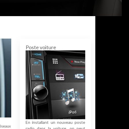
Poste voiture
En installant un nouveau poste
réseaux
radio dans la voiture, on peut