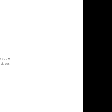
a votre
s), ces