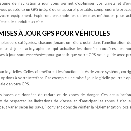
ystème de navigation à jour vous permet d’optimiser vos trajets et d’évi
vous possédiez un GPS intégré ou un appareil portable, comprendre le proce
e votre équipement. Explorons ensemble les différentes méthodes pour act
ence de conduite sereine.
ISES À JOUR GPS POUR VÉHICULES
plusieurs catégories, chacune jouant un rôle crucial dans l’amélioration d
mise à jour cartographique, qui actualise les données routières, les n
ses à jour sont
essentielles
pour garantir que votre GPS vous guide avec pré
r logicielles. Celles-ci améliorent les fonctionnalités de votre système, corrig
ptions à votre interface. Par exemple, une mise à jour logicielle pourrait op
ocale de votre GPS.
 les bases de données de radars et de zones de danger. Ces actualisatio
 de respecter les limitations de vitesse et d’anticiper les zones à risque.
peut varier selon les pays, il convient donc de vérifier la réglementation local