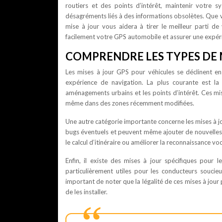
routiers et des points d’intérêt, maintenir votre s
désagréments liés à des informations obsolètes. Que 
mise à jour vous aidera à tirer le meilleur parti d
facilement votre GPS automobile et assurer une expéri
COMPRENDRE LES TYPES DE M
Les mises à jour GPS pour véhicules se déclinent en 
expérience de navigation. La plus courante est la 
aménagements urbains et les points d’intérêt. Ces mi
même dans des zones récemment modifiées.
Une autre catégorie importante concerne les mises à jou
bugs éventuels et peuvent même ajouter de nouvelles o
le calcul d’itinéraire ou améliorer la reconnaissance v
Enfin, il existe des mises à jour spécifiques pour
particulièrement utiles pour les conducteurs soucieux
important de noter que la légalité de ces mises à jour 
de les installer.