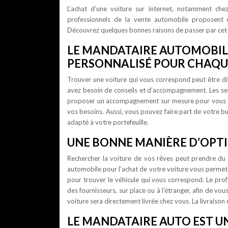
L’achat d’une voiture sur internet, notamment ch
professionnels de la vente automobile proposent
Découvrez quelques bonnes raisons de passer par cet 
LE MANDATAIRE AUTOMOBI
PERSONNALISÉ POUR CHAQ
Trouver une voiture qui vous correspond peut être diffi
avez besoin de conseils et d’accompagnement. Les se
proposer un accompagnement sur mesure pour vous aid
vos besoins. Aussi, vous pouvez faire part de votre bud
adapté à votre portefeuille.
UNE BONNE MANIÈRE D’OPT
Rechercher la voiture de vos rêves peut prendre du
automobile pour l’achat de votre voiture vous permet 
pour trouver le véhicule qui vous correspond. Le prof
des fournisseurs, sur place ou à l’étranger, afin de vo
voiture sera directement livrée chez vous. La livraison
LE MANDATAIRE AUTO EST U