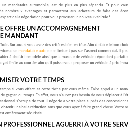
ez un mandataire automobile, est de plus en plus répandu. Et pour caus
 de nombreux avantages et permettent aux acheteurs de faire des écon
expert de la négociation pour vous procurer un nouveau véhicule !
LE OFFRE UN ACCOMPAGNEMENT
UE MANDANT
cile. Surtout si vous avez des critères bien en tête. Afin de faire le bon choi
rvices d’un
mandataire auto
ne se limitent pas sur l’aspect commercial. Il pe
er à choisir le modèle ainsi que la marque de véhicule répondant parfait
get limite au courtier afin qu’il puisse vous proposer un véhicule à prix imba
IMISER VOTRE TEMPS
 temps si vous effectuez cette tâche par vous-même. Faire appel à un man
de gagner du temps. En effet, vous n’aurez pas besoin de vous déplacer à l’é
essionnel s’occupe de tout. Il négocie à votre place auprès des concessionna
us obtenir une belle réduction sans que vous ayez à faire grand-chose. Votre n
 est entièrement sécurisée.
N PROFESSIONNEL AGUERRI À VOTRE SERV