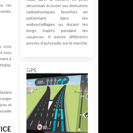
e, ces
désormais écouter ses émissions
omies.
radiophoniques favorites en
patientant dans les
embouteillages ou durant les
longs trajets pendant les
vacances. Il existe différents
postes d’autoradio sur le marché.
x, vous
ut vous
ement à
ttable,
GPS
dataire
tranger
ires et
ouvelle
ICE