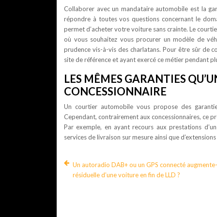
Collaborer avec un mandataire automobile est la gar
répondre à toutes vos questions concernant le domai
permet d’acheter votre voiture sans crainte. Le courtie
où vous souhaitez vous procurer un modèle de véhicu
prudence vis-à-vis des charlatans. Pour être sûr de c
site de référence et ayant exercé ce métier pendant pl
LES MÊMES GARANTIES QU’U
CONCESSIONNAIRE
Un courtier automobile vous propose des garanties
Cependant, contrairement aux concessionnaires, ce pro
Par exemple, en ayant recours aux prestations d’un
services de livraison sur mesure ainsi que d’extension
Un autoradio DAB+ ou un GPS connecté augmente-t-
résiduelle d’une voiture en fin de LLD ?