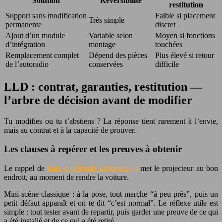
Solution
Réversibilité
restitution
Support sans modification
Faible si placement
Très simple
permanente
discret
Ajout d’un module
Variable selon
Moyen si fonctions
d’intégration
montage
touchées
Remplacement complet
Dépend des pièces
Plus élevé si retour
de l’autoradio
conservées
difficile
LLD : contrat, garanties, restitution —
l’arbre de décision avant de modifier
Tu modifies ou tu t’abstiens ? La réponse tient rarement à l’envie,
mais au contrat et à la capacité de prouver.
Les clauses à repérer et les preuves à obtenir
Le rappel de
frais si véhicule endommagé
met le projecteur au bon
endroit, au moment de rendre la voiture.
Mini-scène classique : à la pose, tout marche “à peu près”, puis un
petit défaut apparaît et on te dit “c’est normal”. Le réflexe utile est
simple : tout tester avant de repartir, puis garder une preuve de ce qui
a été installé et de ce qui a été retiré.