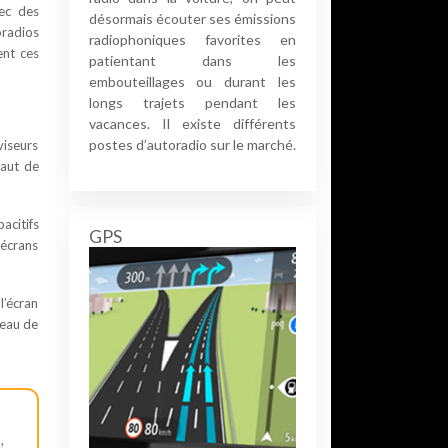
vec des
désormais écouter ses émissions
oradios
radiophoniques favorites en
ent ces
patientant dans les
embouteillages ou durant les
longs trajets pendant les
vacances. Il existe différents
postes d’autoradio sur le marché.
viseurs
haut de
acitifs
GPS
 écrans
l’écran
leau de
,