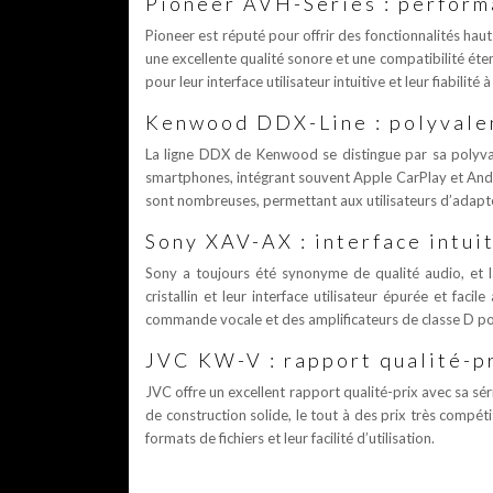
Pioneer AVH-Series : performa
Pioneer est réputé pour offrir des fonctionnalités hau
une excellente qualité sonore et une compatibilité ét
pour leur interface utilisateur intuitive et leur fiabilité 
Kenwood DDX-Line : polyvalen
La ligne DDX de Kenwood se distingue par sa polyval
smartphones, intégrant souvent Apple CarPlay et Andro
sont nombreuses, permettant aux utilisateurs d’adapter
Sony XAV-AX : interface intui
Sony a toujours été synonyme de qualité audio, et l
cristallin et leur interface utilisateur épurée et fa
commande vocale et des amplificateurs de classe D pou
JVC KW-V : rapport qualité-p
JVC offre un excellent rapport qualité-prix avec sa sé
de construction solide, le tout à des prix très compéti
formats de fichiers et leur facilité d’utilisation.