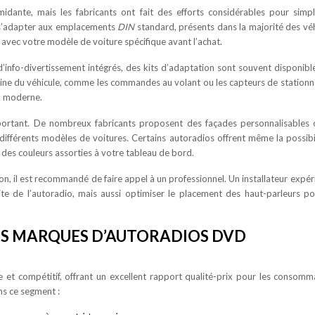
idante, mais les fabricants ont fait des efforts considérables pour simpli
 s’adapter aux emplacements
DIN
standard, présents dans la majorité des véh
é avec votre modèle de voiture spécifique avant l’achat.
’info-divertissement intégrés, des kits d’adaptation sont souvent disponibl
igine du véhicule, comme les commandes au volant ou les capteurs de station
D moderne.
mportant. De nombreux fabricants proposent des façades personnalisables
 différents modèles de voitures. Certains autoradios offrent même la possibi
t des couleurs assorties à votre tableau de bord.
ation, il est recommandé de faire appel à un professionnel. Un installateur expé
te de l’autoradio, mais aussi optimiser le placement des haut-parleurs p
ES MARQUES D’AUTORADIOS DVD
t compétitif, offrant un excellent rapport qualité-prix pour les consomm
ns ce segment :