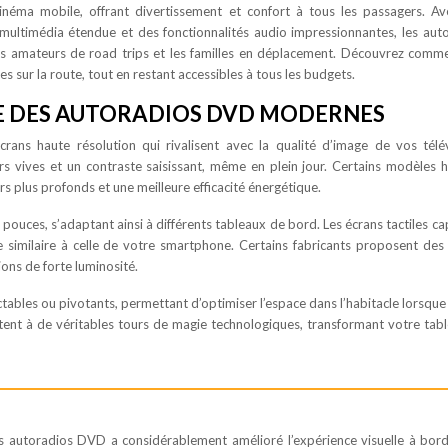
 cinéma mobile, offrant divertissement et confort à tous les passagers. A
 multimédia étendue et des fonctionnalités audio impressionnantes, les aut
 amateurs de road trips et les familles en déplacement. Découvrez comm
 sur la route, tout en restant accessibles à tous les budgets.
E DES AUTORADIOS DVD MODERNES
rans haute résolution qui rivalisent avec la qualité d’image de vos télé
s vives et un contraste saisissant, même en plein jour. Certains modèles 
plus profonds et une meilleure efficacité énergétique.
 pouces, s’adaptant ainsi à différents tableaux de bord. Les écrans tactiles cap
ve similaire à celle de votre smartphone. Certains fabricants proposent des
ions de forte luminosité.
ctables ou pivotants, permettant d’optimiser l’espace dans l’habitacle lorsque 
ntent à de véritables tours de magie technologiques, transformant votre tab
les autoradios DVD a considérablement amélioré l’expérience visuelle à bord