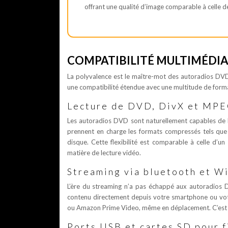
offrant une qualité d’image comparable à celle 
COMPATIBILITÉ MULTIMÉDIA
La polyvalence est le maître-mot des autoradios DVD a
une compatibilité étendue avec une multitude de form
Lecture de DVD, DivX et MP
Les autoradios DVD sont naturellement capables de li
prennent en charge les formats compressés tels qu
disque. Cette flexibilité est comparable à celle d’un
matière de lecture vidéo.
Streaming via bluetooth et Wi
L’ère du streaming n’a pas échappé aux autoradios D
contenu directement depuis votre smartphone ou votre
ou Amazon Prime Video, même en déplacement. C’est 
Ports USB et cartes SD pour f