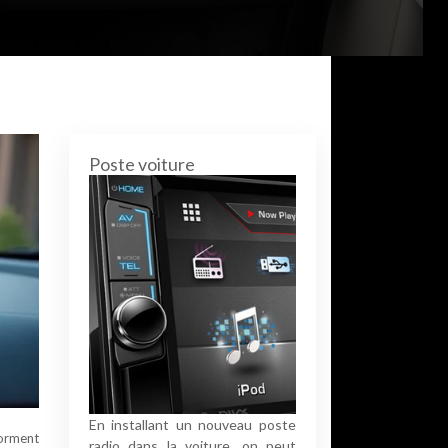
Poste voiture
En installant un nouveau poste
forment
radio dans la voiture, on peut