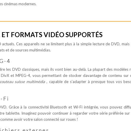
des cinémas modernes.
 ET FORMATS VIDÉO SUPPORTÉS
ctuels. Ces appareils ne se limitent plus à la simple lecture de DVD, mais 
ats et de sources multimédias.
EG-4
re les DVD classiques, mais ils vont bien au-delà. La plupart des modèles 
e DivX et MPEG-4, vous permettant de stocker davantage de contenu sur 
couteau suisse multimédia
, capable de s’adapter à presque tous vos bes
-Fi
VD. Grâce à la connectivité Bluetooth et Wi-Fi intégrée, vous pouvez diff
 tablette. Imaginez pouvoir continuer à regarder votre série préférée sur 
comme avoir votre salon connecté sur roues !
ichiers externes