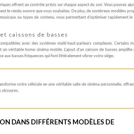
triques offrent un contrôle précis sur chaque aspect du son. Vous pouvez ajus
ement le rendu sonore que vous souhaitez. De plus, de nombreux modèles pr
 musicaux ou types de contenu, vous permettant d’optimiser rapidement le
et caissons de basses
mpatibles avec des systèmes multi-haut-parleurs complexes. Certains m
nt un véritable home cinéma mobile. L’ajout d’un caisson de basses amplifie
e aux basses fréquences qui font littéralement vibrer votre siège.
ansforme votre véhicule en une véritable salle de cinéma personnelle, offran
s obscures.
ION DANS DIFFÉRENTS MODÈLES DE