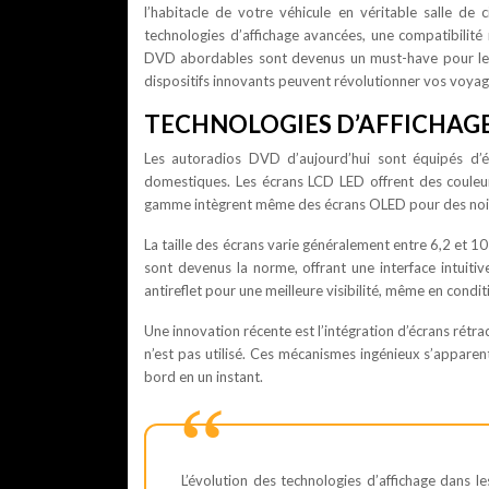
l’habitacle de votre véhicule en véritable salle de
technologies d’affichage avancées, une compatibilité
DVD abordables sont devenus un must-have pour les
dispositifs innovants peuvent révolutionner vos voyages
TECHNOLOGIES D’AFFICHAG
Les autoradios DVD d’aujourd’hui sont équipés d’éc
domestiques. Les écrans LCD LED offrent des couleur
gamme intègrent même des écrans OLED pour des noirs 
La taille des écrans varie généralement entre 6,2 et 10
sont devenus la norme, offrant une interface intuiti
antireflet pour une meilleure visibilité, même en condit
Une innovation récente est l’intégration d’écrans rétra
n’est pas utilisé. Ces mécanismes ingénieux s’appare
bord en un instant.
L’évolution des technologies d’affichage dans 