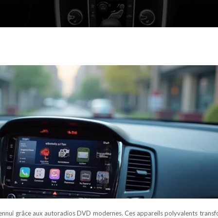
d’ennui grâce aux autoradios DVD modernes. Ces appareils polyvalents trans