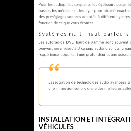
Pour les audiophiles exigeants, les égaliseurs paramé
basses, les médiums et les aigus pour obtenir exact
des préréglages sonores adaptés à différents genres
fonction de ce que vous écoutez.
Systèmes multi-haut-parleurs 
Les autoradios DVD haut de gamme sont souvent co
peuvent gérer jusqu’à 8 canaux audio distincts, créa
l’expérience, apportant une profondeur et une puissanc
L’association de technologies audio avancées tr
une immersion sonore digne des meilleures salle
INSTALLATION ET INTÉGRAT
VÉHICULES