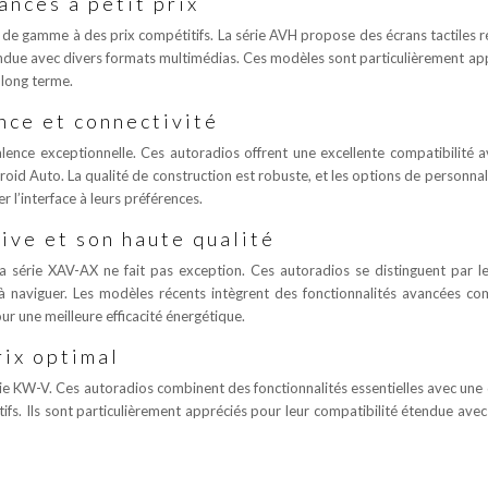
nces à petit prix
t de gamme à des prix compétitifs. La série AVH propose des écrans tactiles ré
endue avec divers formats multimédias. Ces modèles sont particulièrement ap
à long terme.
ce et connectivité
ence exceptionnelle. Ces autoradios offrent une excellente compatibilité a
id Auto. La qualité de construction est robuste, et les options de personnal
 l’interface à leurs préférences.
tive et son haute qualité
a série XAV-AX ne fait pas exception. Ces autoradios se distinguent par l
cile à naviguer. Les modèles récents intègrent des fonctionnalités avancées c
r une meilleure efficacité énergétique.
rix optimal
rie KW-V. Ces autoradios combinent des fonctionnalités essentielles avec une 
tifs. Ils sont particulièrement appréciés pour leur compatibilité étendue avec