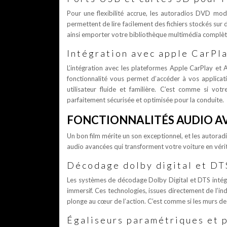
Pour une flexibilité accrue, les autoradios DVD mo
permettent de lire facilement des fichiers stockés sur
ainsi emporter votre bibliothèque multimédia complète
Intégration avec apple CarPla
L’intégration avec les plateformes Apple CarPlay e
fonctionnalité vous permet d’accéder à vos applicat
utilisateur fluide et familière. C’est comme si v
parfaitement sécurisée et optimisée pour la conduite.
FONCTIONNALITÉS AUDIO A
Un bon film mérite un son exceptionnel, et les autora
audio avancées qui transforment votre voiture en vérit
Décodage dolby digital et DT
Les systèmes de décodage Dolby Digital et DTS inté
immersif. Ces technologies, issues directement de l’i
plonge au cœur de l’action. C’est comme si les murs de
Égaliseurs paramétriques et 