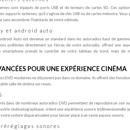
dernes sont équipés de ports USB et de lecteurs de cartes SD. Ces optio
 des supports externes, qu’il s’agisse de clés USB ou de cartes mémoire. Vous
 sans encombrer l’habitacle de votre véhicule.
y et android auto
t Android Auto est devenue un standard dans les autoradios haut de gamme
ions préférées directement sur l’écran de votre autoradio, offrant une exp
otre smartphone prenait le contrôle de votre tableau de bord, mais de 
VANCÉES POUR UNE EXPÉRIENCE CINÉMA
dios DVD modernes ne déçoivent pas dans ce domaine. Ils offrent des fonction
able salle de cinéma sur roues.
S
grés dans de nombreux autoradios DVD permettent de reproduire un son s
ndustrie cinématographique, créent une expérience sonore tridimensionnelle q
 votre voiture disparaissaient pour laisser place à un vaste espace sonore.
préréglages sonores