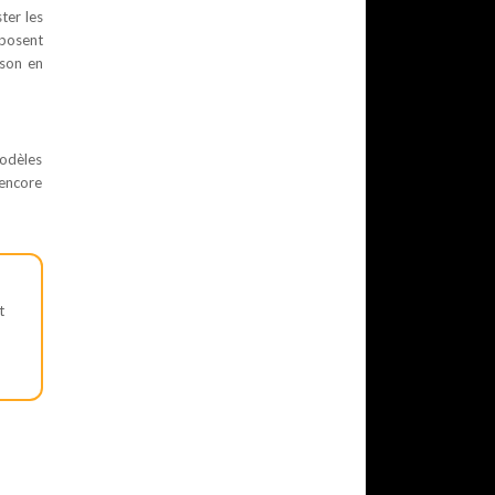
ter les
oposent
 son en
odèles
 encore
t