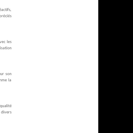
actifs,
préciés
vec les
isation
eur son
omme la
qualité
 divers