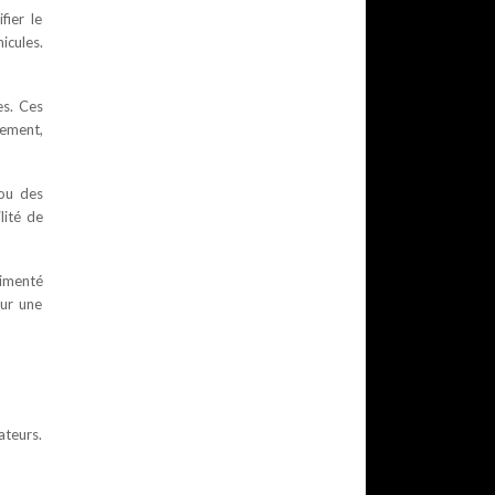
fier le
icules.
es. Ces
nement,
 ou des
lité de
rimenté
our une
ateurs.