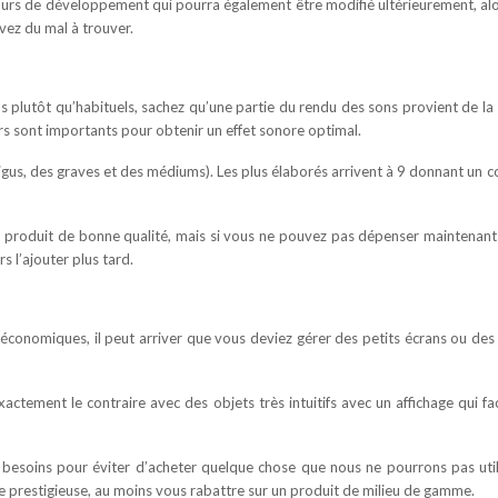
cours de développement qui pourra également être modifié ultérieurement, al
vez du mal à trouver.
plutôt qu’habituels, sachez qu’une partie du rendu des sons provient de la
urs sont importants pour obtenir un effet sonore optimal.
s, des graves et des médiums). Les plus élaborés arrivent à 9 donnant un c
un produit de bonne qualité, mais si vous ne pouvez pas dépenser maintenant
 l’ajouter plus tard.
économiques, il peut arriver que vous deviez gérer des petits écrans ou de
ctement le contraire avec des objets très intuitifs avec un affichage qui faci
 besoins pour éviter d’acheter quelque chose que nous ne pourrons pas utili
e prestigieuse, au moins vous rabattre sur un produit de milieu de gamme.