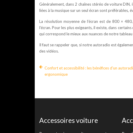
Généralement, dans 2 chaînes stéréo de voiture DIN, i
liées à la musique sur un seul écran sont préférables, év
La résolution moyenne de l’écran est de 800 × 480, 
l’écran. Pour les plus exigeants, il existe, dans certain
qui correspond le mieux aux nuances de notre tableau
Il faut se rappeler que, si notre autoradio est égalem
des vidéos.
Confort et accessibilité : les bénéfices d’un autorad
ergonomique
Accessoires voiture
Acc