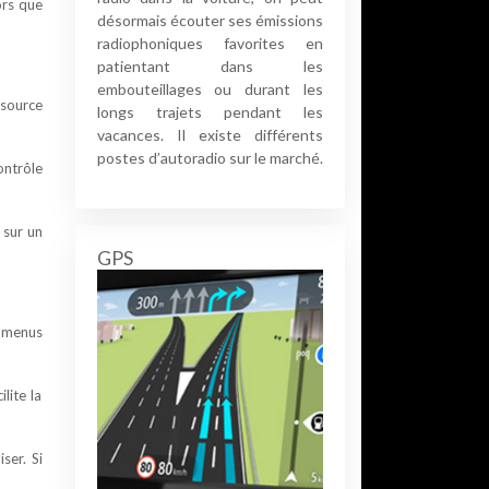
ors que
désormais écouter ses émissions
radiophoniques favorites en
patientant dans les
embouteillages ou durant les
 source
longs trajets pendant les
vacances. Il existe différents
postes d’autoradio sur le marché.
ontrôle
 sur un
GPS
s menus
lite la
ser. Si