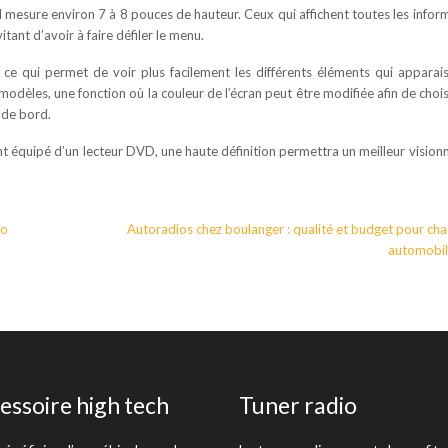
l mesure environ 7 à 8 pouces de hauteur. Ceux qui affichent toutes les infor
itant d’avoir à faire défiler le menu.
ce qui permet de voir plus facilement les différents éléments qui apparai
s modèles, une fonction où la couleur de l’écran peut être modifiée afin de chois
 de bord.
ent équipé d’un lecteur DVD, une haute définition permettra un meilleur visio
io
Autoradios chez boulanger : qualité et budget pour ch
automobil
essoire high tech
Tuner radio