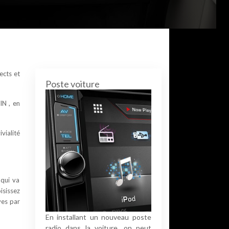
ects et
Poste voiture
DIN
, en
vialité
 qui va
isissez
ves par
En installant un nouveau poste
radio dans la voiture, on peut