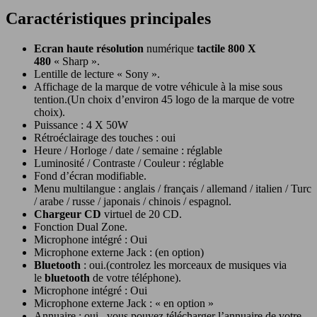
Caractéristiques principales
Ecran haute résolution
numérique
tactile 800 X
480
« Sharp ».
Lentille de lecture « Sony ».
Affichage de la marque de votre véhicule à la mise sous
tention.(Un choix d’environ 45 logo de la marque de votre
choix).
Puissance : 4 X 50W
Rétroéclairage des touches : oui
Heure / Horloge / date / semaine : réglable
Luminosité / Contraste / Couleur : réglable
Fond d’écran modifiable.
Menu multilangue : anglais / français / allemand / italien / Turc
/ arabe / russe / japonais / chinois / espagnol.
Chargeur CD
virtuel de 20 CD.
Fonction Dual Zone.
Microphone intégré : Oui
Microphone externe Jack : (en option)
Bluetooth
: oui.(controlez les morceaux de musiques via
le
bluetooth
de votre téléphone).
Microphone intégré : Oui
Microphone externe Jack : « en option »
Annuaire : oui , vous pouvez télécharger l’annuaire de votre