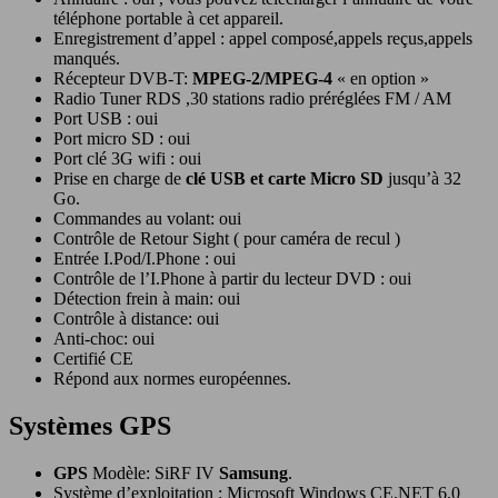
téléphone portable à cet appareil.
Enregistrement d’appel : appel composé,appels reçus,appels
manqués.
Récepteur DVB-T:
MPEG-2/MPEG-4
« en option »
Radio Tuner RDS ,30 stations radio préréglées FM / AM
Port USB : oui
Port micro SD : oui
Port clé 3G wifi : oui
Prise en charge de
clé USB et carte Micro SD
jusqu’à 32
Go.
Commandes au volant: oui
Contrôle de Retour Sight ( pour caméra de recul )
Entrée I.Pod/I.Phone : oui
Contrôle de l’I.Phone à partir du lecteur DVD : oui
Détection frein à main: oui
Contrôle à distance: oui
Anti-choc: oui
Certifié CE
Répond aux normes européennes.
Systèmes GPS
GPS
Modèle: SiRF IV
Samsung
.
Système d’exploitation : Microsoft Windows CE.NET 6.0