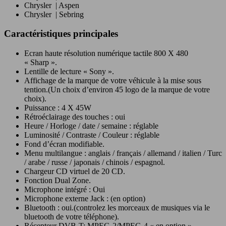
Chrysler | Aspen
Chrysler | Sebring
Caractéristiques principales
Ecran haute résolution numérique tactile 800 X 480
« Sharp ».
Lentille de lecture « Sony ».
Affichage de la marque de votre véhicule à la mise sous
tention.(Un choix d’environ 45 logo de la marque de votre
choix).
Puissance : 4 X 45W
Rétroéclairage des touches : oui
Heure / Horloge / date / semaine : réglable
Luminosité / Contraste / Couleur : réglable
Fond d’écran modifiable.
Menu multilangue : anglais / français / allemand / italien / Turc
/ arabe / russe / japonais / chinois / espagnol.
Chargeur CD virtuel de 20 CD.
Fonction Dual Zone.
Microphone intégré : Oui
Microphone externe Jack : (en option)
Bluetooth : oui.(controlez les morceaux de musiques via le
bluetooth de votre téléphone).
Récepteur DVB-T: MPEG-2/MPEG-4 « en option »