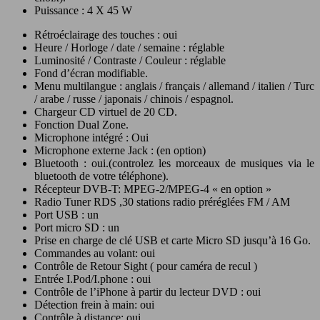
Puissance : 4 X 45 W
Rétroéclairage des touches : oui
Heure / Horloge / date / semaine : réglable
Luminosité / Contraste / Couleur : réglable
Fond d’écran modifiable.
Menu multilangue : anglais / français / allemand / italien / Turc
/ arabe / russe / japonais / chinois / espagnol.
Chargeur CD virtuel de 20 CD.
Fonction Dual Zone.
Microphone intégré : Oui
Microphone externe Jack : (en option)
Bluetooth : oui.(controlez les morceaux de musiques via le
bluetooth de votre téléphone).
Récepteur DVB-T: MPEG-2/MPEG-4 « en option »
Radio Tuner RDS ,30 stations radio préréglées FM / AM
Port USB : un
Port micro SD : un
Prise en charge de clé USB et carte Micro SD jusqu’à 16 Go.
Commandes au volant: oui
Contrôle de Retour Sight ( pour caméra de recul )
Entrée I.Pod/I.phone : oui
Contrôle de l’iPhone à partir du lecteur DVD : oui
Détection frein à main: oui
Contrôle à distance: oui