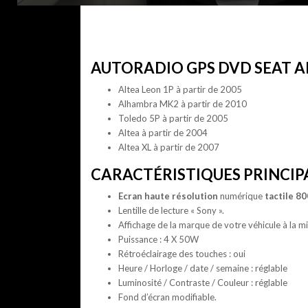
AUTORADIO GPS DVD SEAT AL
Altea Leon 1P à partir de 2005
Alhambra MK2 à partir de 2010
Toledo 5P à partir de 2005
Altea à partir de 2004
Altea XL à partir de 2007
CARACTÉRISTIQUES PRINCIP
Ecran haute résolution
numérique
tactile 80
Lentille de lecture « Sony ».
Affichage de la marque de votre véhicule à la m
Puissance : 4 X 50W
Rétroéclairage des touches : oui
Heure / Horloge / date / semaine : réglable
Luminosité / Contraste / Couleur : réglable
Fond d’écran modifiable.