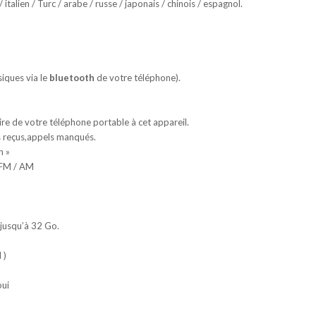
 italien / Turc / arabe / russe / japonais / chinois / espagnol.
iques via le
bluetooth
de votre téléphone).
ire de votre téléphone portable à cet appareil.
s reçus,appels manqués.
n »
 FM / AM
jusqu’à 32 Go.
 )
oui