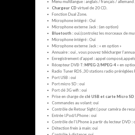
Menu multilangue : anglais / français / allemand /
Chargeur CD
virtuel de 20 CD.
Fonction Dual Zone.
Microphone intégré : Oui
Microphone externe Jack : (en option)
Bluetooth
: oui.(controlez les morceaux de mus
Microphone intégré : Oui
Microphone externe Jack : « en option »
Annuaire : oui , vous pouvez télécharger l’annua
Enregistrement d’appel : appel composé,appel
Récepteur DVB-T:
MPEG-2/MPEG-4
« en optio
Radio Tuner RDS ,30 stations radio préréglées
Port USB : oui
Port micro SD : oui
Port clé 3G wifi : oui
Prise en charge de
clé USB et carte Micro SD
Commandes au volant: oui
Contrôle de Retour Sight ( pour caméra de recul
Entrée I.Pod/I.Phone : oui
Contrôle de l’I.Phone à partir du lecteur DVD : 
Détection frein à main: oui
Contrôle à distance: oui