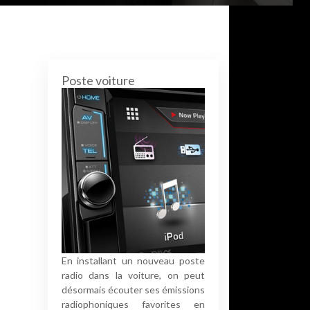
Poste voiture
En installant un nouveau poste
radio dans la voiture, on peut
désormais écouter ses émissions
radiophoniques favorites en