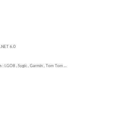
E.NET 6.0
n
: I.GO8 , Sygic , Garmin , Tom Tom …