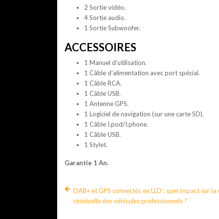
2 Sortie vidéo.
4 Sortie audio.
1 Sortie Subwoofer.
ACCESSOIRES
1 Manuel d’utilisation.
1 Câble d’alimentation avec port spécial.
1 Câble RCA.
1 Câble USB.
1 Antenne GPS.
1 Logiciel de navigation (sur une carte SD).
1 Câble I.pod/I.phone.
1 Câble USB.
1 Stylet.
Garantie 1 An.
DAB+ et GPS connectés en LLD : quel impact sur la 
résiduelle des véhicules professionnels ?