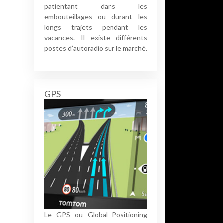
patientant dans les
embouteillages ou durant les
longs trajets pendant les
vacances. Il existe différents
postes d’autoradio sur le marché.
GPS
Le GPS ou Global Positioning