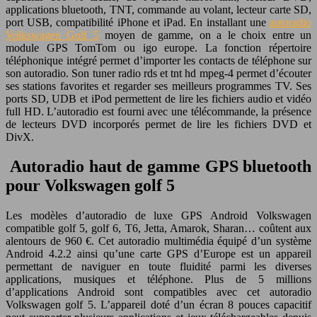
applications bluetooth, TNT, commande au volant, lecteur carte SD,
port USB, compatibilité iPhone et iPad. En installant une
autoradio
Volkswagen Golf 5
moyen de gamme, on a le choix entre un
module GPS TomTom ou igo europe. La fonction répertoire
téléphonique intégré permet d’importer les contacts de téléphone sur
son autoradio. Son tuner radio rds et tnt hd mpeg-4 permet d’écouter
ses stations favorites et regarder ses meilleurs programmes TV. Ses
ports SD, UDB et iPod permettent de lire les fichiers audio et vidéo
full HD. L’autoradio est fourni avec une télécommande, la présence
de lecteurs DVD incorporés permet de lire les fichiers DVD et
DivX.
Autoradio haut de gamme GPS bluetooth
pour Volkswagen golf 5
Les modèles d’autoradio de luxe GPS Android Volkswagen
compatible golf 5, golf 6, T6, Jetta, Amarok, Sharan… coûtent aux
alentours de 960 €. Cet autoradio multimédia équipé d’un système
Android 4.2.2 ainsi qu’une carte GPS d’Europe est un appareil
permettant de naviguer en toute fluidité parmi les diverses
applications, musiques et téléphone. Plus de 5 millions
d’applications Android sont compatibles avec cet autoradio
Volkswagen golf 5. L’appareil doté d’un écran 8 pouces capacitif